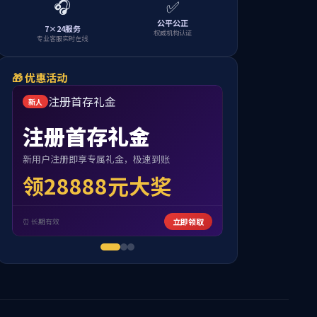
书班期间，校领导班子成员坚持以上
编》、中央八项规定及其实施细则精
思想上受到洗礼，党性上得到淬炼，
以实际行动更加坚定拥护“两个确
列重要论述，立意高远，内涵丰富，
精神，保持以党的自我革命引领社会
意义。要在深入理解把握习近平总书
本学、深入思考学、与时俱进学，系
学常新、常悟常进。要在学习研讨上
开门教育上主动作为，坚决避免散光
深化的过程，要以永远在路上的坚定
精神学习教育的部署要求逐条逐项、