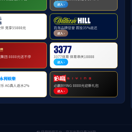
中心组成员参加学习。
本期读书班采取集中学习、个人自学相结合的方式进行。读
率下，带头原原本本学习《习近平关于加强党的作风建设论述摘
神等，准确把握原文原理、深入领会精髓要义。通过认真学习，
传承弘扬党的光荣传统和优良作风，持续筑牢中央八项规定堤坝，
”、坚决做到“两个维护”。
曲凯强调，习近平总书记围绕加强党的作风建设发表的一系
思想深刻，对于持之以恒正风肃纪，锲而不舍落实中央八项规定
革命的高度自觉，推动中国式现代化行稳致远，具有十分重要的
记关于加强党的作风建设的重要论述上更深一步。要坚持原原本
统领悟蕴含其中的历史逻辑、理论逻辑、实践逻辑，自觉做到常
深学细悟，在查摆问题上从严从实，在集中整治上标本兼治，在
走偏、变形走样。
曲凯指出，深入贯彻中央八项规定精神学习教育是一个持续
执着，把党中央、市委及市教育两委关于深入贯彻中央八项规定