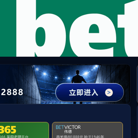
中国·必威(bw·西汉姆联)中文官方网站
请输入搜索信息：
公共体育
业绩成果
党建园地
员工工作
竞赛中心
当前位置:
首
betway88西汉姆联2026年硕士研究生拟
2026-04-14 14:26