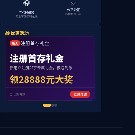
【
关闭窗口
】
话：022-23766598 | 管理员：房鑫