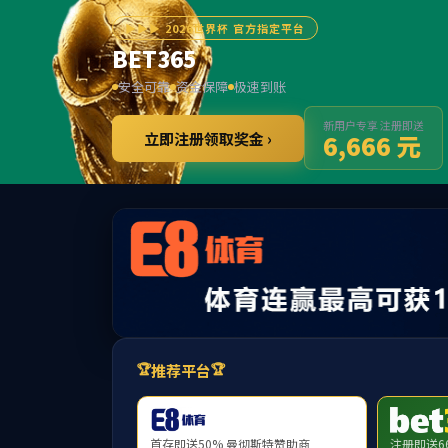
首页
公司概况
专业教学
团队建设
研究生招生
体育学一级
体育硕士