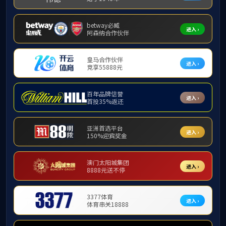
群体竞
赛
当前位置:
首页
>>
公共体育
>>
体质测试
>> 正文
2015级二次补测通知
2019-05-08 10:27
陈丽娜
根据
3
月
14
日补测工作安排，已于
2019
年
4
月
28
日下午对
2015
级毕业班《国家员工
体质健康标准》测试成绩不合格的员工进行
了补测，针对因事，因病不能参加
4
月
28
日
下午测试的员工在
5
月
6
日再次进行了一次补
测（对确实因病不能参加补测的员工提出了
具体要求），员工测试成绩已交于学校。
betway88西汉姆
联公共体育教学部
员工体质健康测