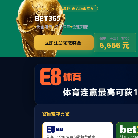
首页
公司概况
专业教学
团队建设
公司新闻
betway88西汉姆联简
介
党政领导