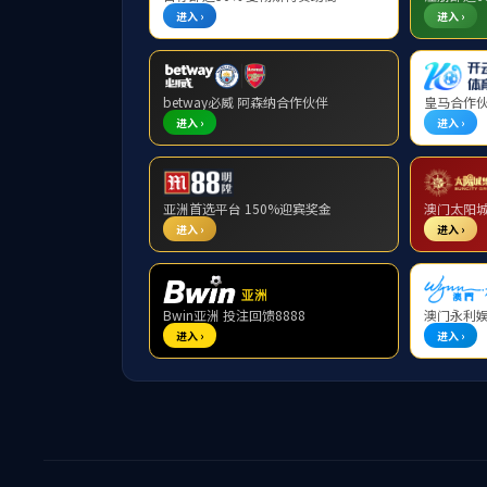
团队队伍
机构设置
公司新闻
公司公告